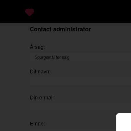
Contact administrator
Årsag:
Dit navn:
Din e-mail:
Emne: