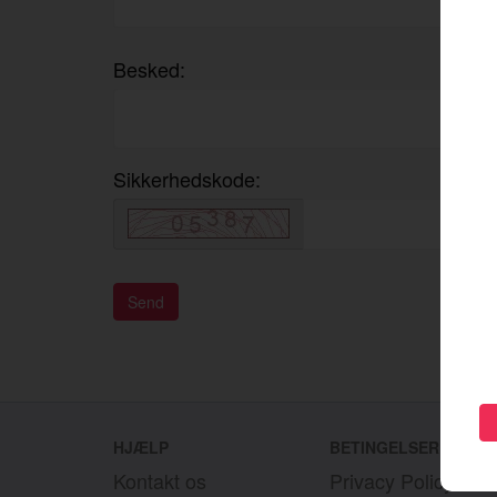
Besked:
Sikkerhedskode:
HJÆLP
BETINGELSER
Kontakt os
Privacy Policy