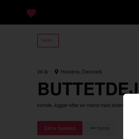
PROFIL
26 år
•
Horsens, Denmark
BUTTETDEJ
kvinde,
kigger efter en mand
med alderen 18-
Skriv besked
more