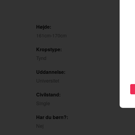
Højde:
161cm-170cm
Kropstype:
Tynd
Uddannelse:
Universitet
Civilstand:
Single
Har du børn?:
Nej