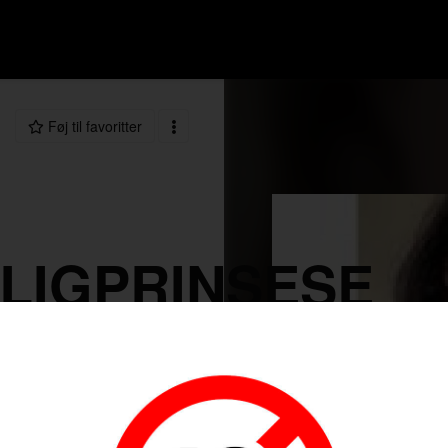
Føj til favoritter
LIGPRINSESE
30