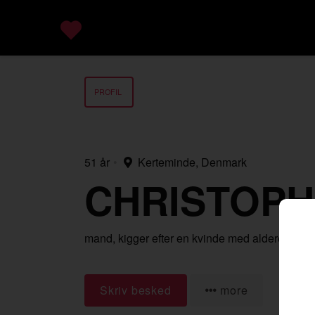
PROFIL
51 år
•
Kerteminde, Denmark
CHRISTOPH
mand,
kigger efter en kvinde
med alderen 30-
Skriv besked
more