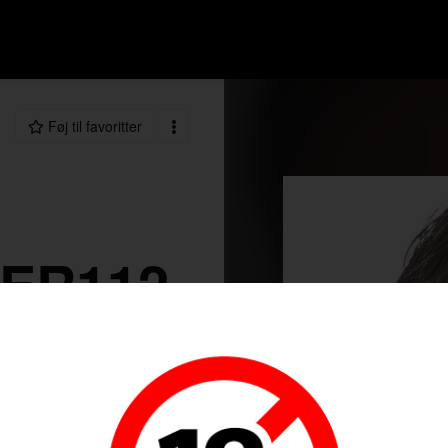
Føj til favoritter
ER112
60