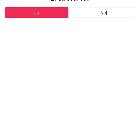
PROFIL
Ja
Nej
Føj til favoritter
61 år
•
Ejby, Denmark
JOSEALVEZ
mand,
kigger efter en kvinde
med alderen 18-99
Skriv besked
more
Om mig:
ike så god til dansk søger dansk pige