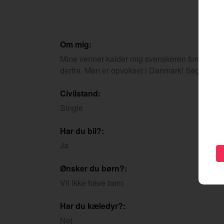
Om mig:
Mine venner kalder mig svenskeren fordi jeg op
derfra. Men er opvokset i Danmark! Søger en 
Civilstand:
Single
Har du bil?:
Ja
Ønsker du børn?:
Vil ikke have børn
Har du kæledyr?:
Nej