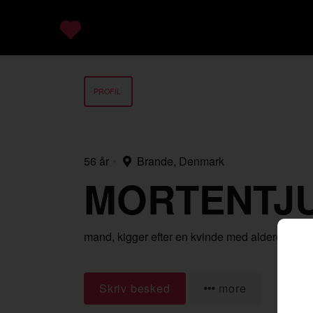
PROFIL
56 år
•
Brande, Denmark
MORTENTJ
mand,
kigger efter en kvinde
med alderen 40-
Skriv besked
more