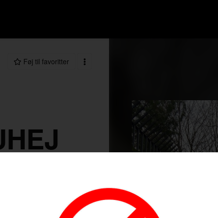
Føj til favoritter
UHEJ
60