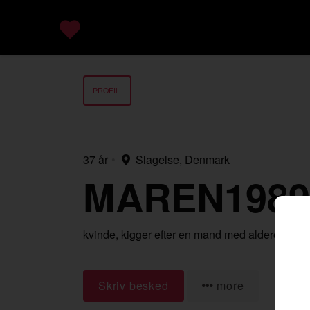
PROFIL
37 år
•
Slagelse, Denmark
MAREN1989
kvinde,
kigger efter en mand
med alderen 18-
Skriv besked
more