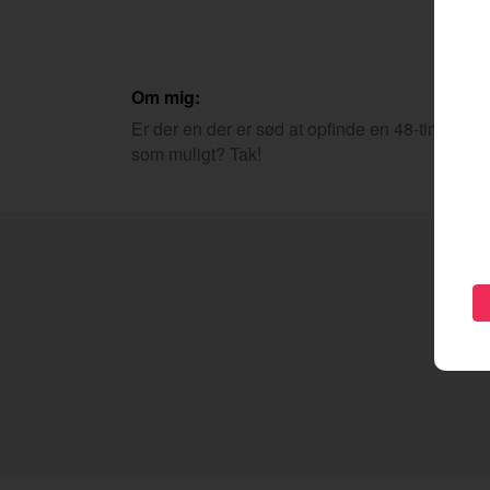
Om mig:
Er der en der er sød at opfinde en 48-timers da
som muligt? Tak!