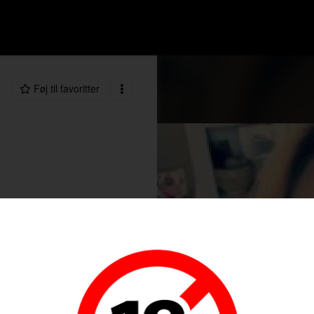
Føj til favoritter
99