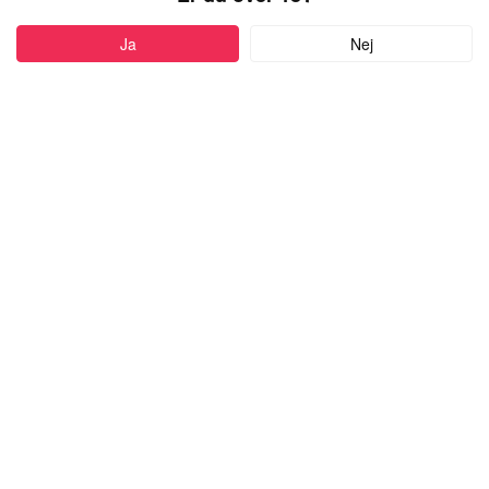
PROFIL
Ja
Nej
Føj til favoritter
50 år
•
Skjern, Denmark
MARIE75
kvinde,
kigger efter en mand
med alderen 18-99
Skriv besked
more