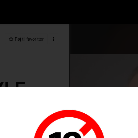
Føj til favoritter
YLE
35