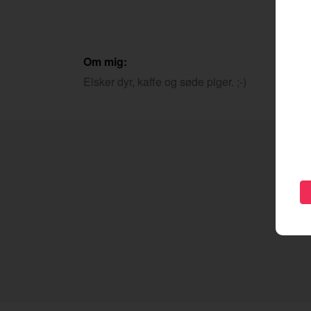
Om mig:
Elsker dyr, kaffe og søde piger. ;-)