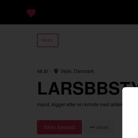
PROFIL
48 år
•
Vejle, Denmark
LARSBBST
mand,
kigger efter en kvinde
med alderen 18-
Skriv besked
more