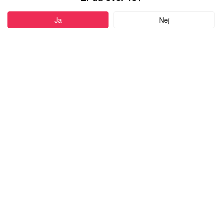
PROFIL
Ja
Nej
Føj til favoritter
27 år
•
København, Denmark
NATURLIGFLIRTER
kvinde,
kigger efter en mand
med alderen 18-50
Skriv besked
more
Højde:
151cm-160cm