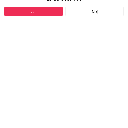
PROFIL
Ja
Nej
Føj til favoritter
27 år
•
Brande, Denmark
JAKOBSAVAGE
mand,
kigger efter en mand
med alderen 18-99
Skriv besked
more
Om mig:
Halløj halløj... Rainbowpoweeeeeer