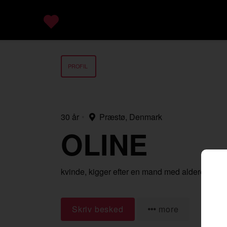
PROFIL
30 år
•
Præstø, Denmark
OLINE
kvinde,
kigger efter en mand
med alderen 18-
Skriv besked
more