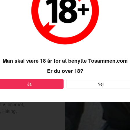
 imod mig! Jeg
 en uheldig
største tiltro
ste skud, og
Man skal være 18 år for at benytte Tosammen.com
Er du over 18?
Ja
Nej
V, Internet,
 Hiking,