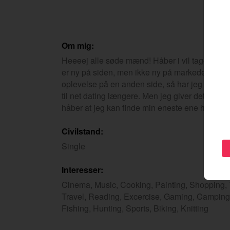
Om mig:
Heeeej alle søde mænd! Håber i vil tage godt
er ny på siden, men ikke ny på markedet. Efter
oplevelse på en anden side, så har jeg ikke den 
til net dating længere. Men jeg giver det et sid
håber at jeg kan finde min eneste ene her inde
Civilstand:
Single
Interesser:
Cinema, Music, Cooking, Painting, Shopping, T
Travel, Reading, Excercise, Gaming, Camping,
Fishing, Hunting, Sports, Biking, Knitting