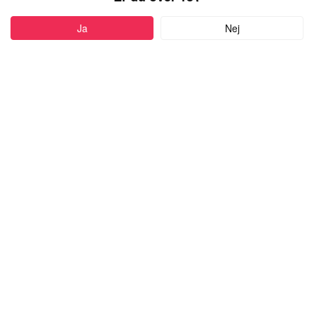
PROFIL
Ja
Nej
Føj til favoritter
38 år
•
Tønder, Denmark
COCOBUTTER
kvinde,
kigger efter en mand
med alderen 18-99
Skriv besked
more
Kropstype:
Normal