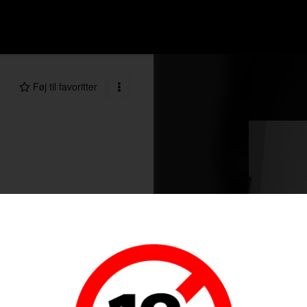
Føj til favoritter
99