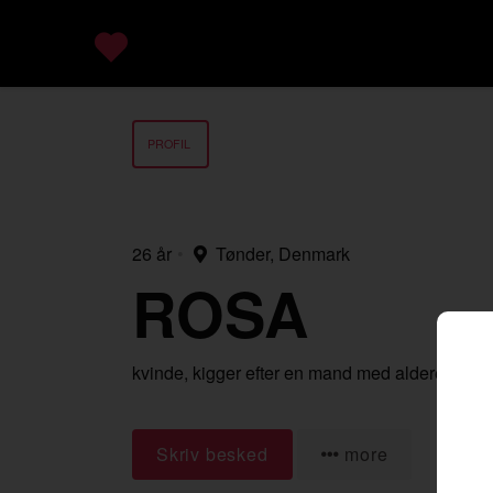
PROFIL
26 år
•
Tønder, Denmark
ROSA
kvinde,
kigger efter en mand
med alderen 18-
Skriv besked
more