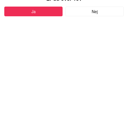
PROFIL
Ja
Nej
Føj til favoritter
28 år
•
Region Midtjylland, Denmark
BRIGHTNESS
kvinde,
kigger efter en mand
med alderen 18-99
Skriv besked
more
Kropstype:
Tynd