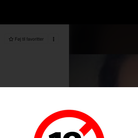
Føj til favoritter
99