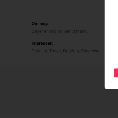
Om mig:
Søger en sød og kærlig mand.
Interesser:
Painting, Travel, Reading, Excercise