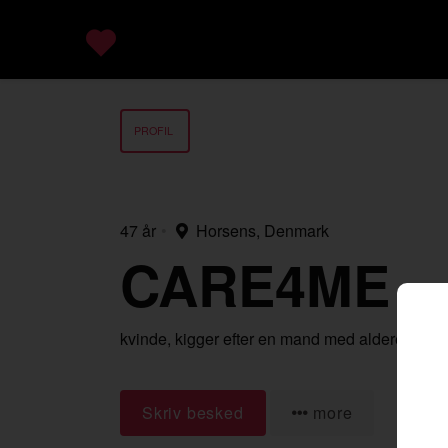
PROFIL
47 år
•
Horsens, Denmark
CARE4ME
kvinde,
kigger efter en mand
med alderen 18-
Skriv besked
more