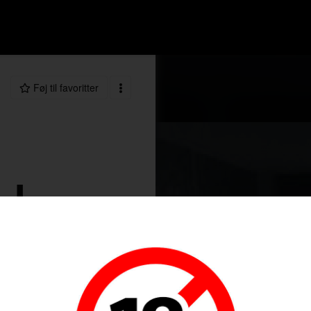
Føj til favoritter
LL
87