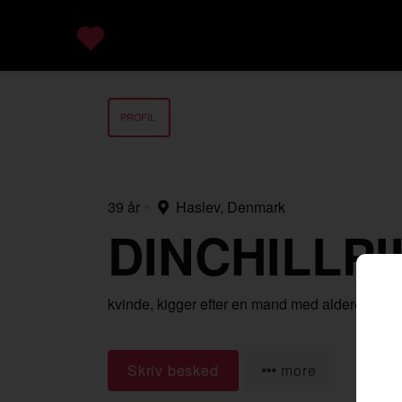
PROFIL
39 år
•
Haslev, Denmark
DINCHILLPI
kvinde,
kigger efter en mand
med alderen 19-
Skriv besked
more