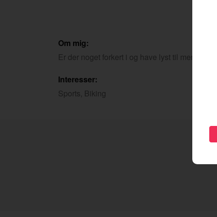
Om mig:
Er der noget forkert i og have lyst til mere en
Interesser:
Sports, Biking