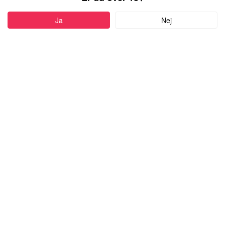
PROFIL
Ja
Nej
Føj til favoritter
62 år
•
Herning, Denmark
OLLY
mand,
kigger efter en kvinde
med alderen 18-99
Skriv besked
more