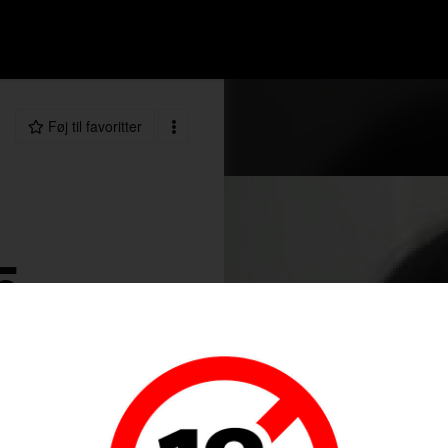
Føj til favoritter
5
77