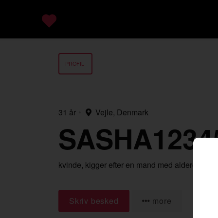
PROFIL
31 år
•
Vejle, Denmark
SASHA1234
kvinde,
kigger efter en mand
med alderen 21-
Skriv besked
more