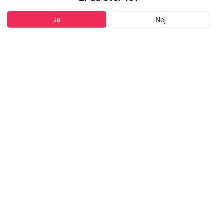
PROFIL
Ja
Nej
Føj til favoritter
31 år
•
Aalborg, Denmark
OPMAERKSOM
kvinde,
kigger efter en mand
med alderen 23-77
Skriv besked
more