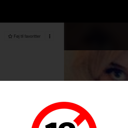
Føj til favoritter
99