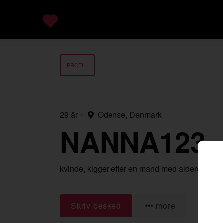
PROFIL
29 år
•
Odense, Denmark
NANNA123
kvinde,
kigger efter en mand
med alderen 18-
Skriv besked
more