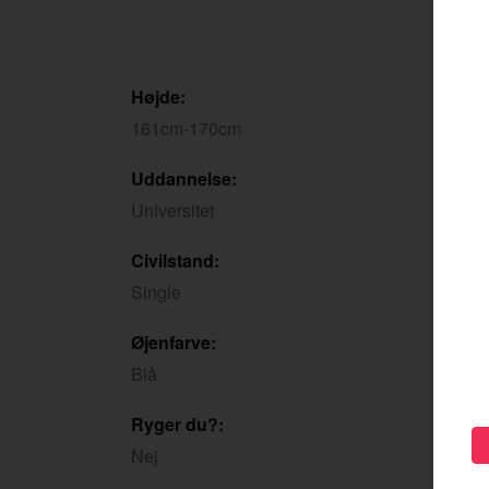
Højde:
161cm-170cm
Uddannelse:
Universitet
Civilstand:
Single
Øjenfarve:
Blå
Ryger du?:
Nej