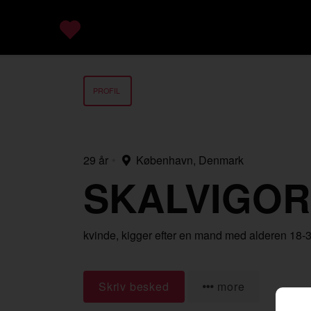
PROFIL
29 år
•
København, Denmark
SKALVIGO
kvinde,
kigger efter en mand
med alderen 18-
Skriv besked
more