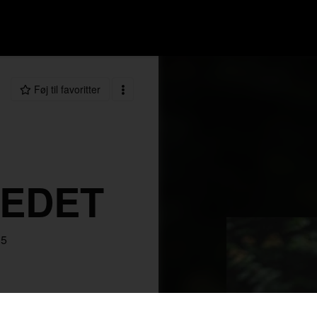
Føj til favoritter
REDET
35