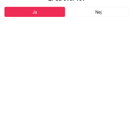
PROFIL
Ja
Nej
Føj til favoritter
42 år
•
Roskilde, Denmark
HEJSAHEJSADU
kvinde,
kigger efter en mand
med alderen 18-50
Skriv besked
more