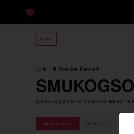
PROFIL
35 år
•
Roskilde, Denmark
SMUKOGS
kvinde,
kigger efter en mand
med alderen 18-
Skriv besked
more