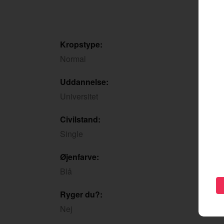
Kropstype:
Normal
Uddannelse:
Universitet
Civilstand:
Single
Øjenfarve:
Blå
Ryger du?:
Nej