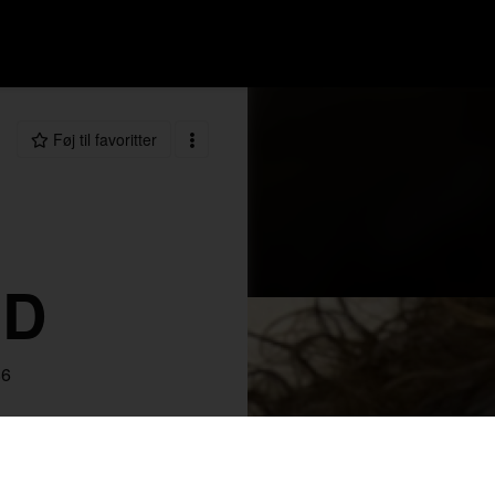
Føj til favoritter
OD
86