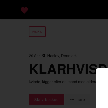
PROFIL
29 år
•
Haslev, Denmark
KLARHVIS
kvinde,
kigger efter en mand
med alderen 30-
Skriv besked
more