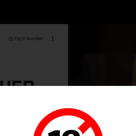
Føj til favoritter
DUER
75