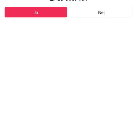
PROFIL
Ja
Nej
Føj til favoritter
29 år
•
Aarhus, Denmark
BLONDIE
kvinde,
kigger efter en mand
med alderen 20-64
Skriv besked
more