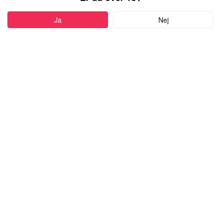
PROFIL
Ja
Nej
Føj til favoritter
28 år
•
Skanderborg, Denmark
DATEMEDFLIRT
kvinde,
kigger efter en mand
med alderen 18-55
Skriv besked
more
Højde:
151cm-160cm