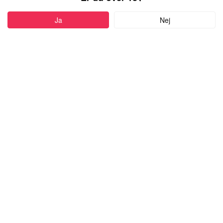
Ja
Nej
Føj til favoritter
61 år
•
Farsø, Denmark
MARTHA64
kvinde,
kigger efter en mand
med alderen 18-99
Skriv besked
more