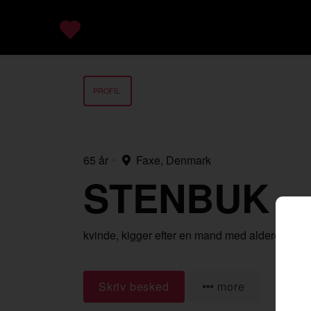
PROFIL
65 år
•
Faxe, Denmark
STENBUK
kvinde,
kigger efter en mand
med alderen 18-
Skriv besked
more