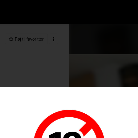
Føj til favoritter
99