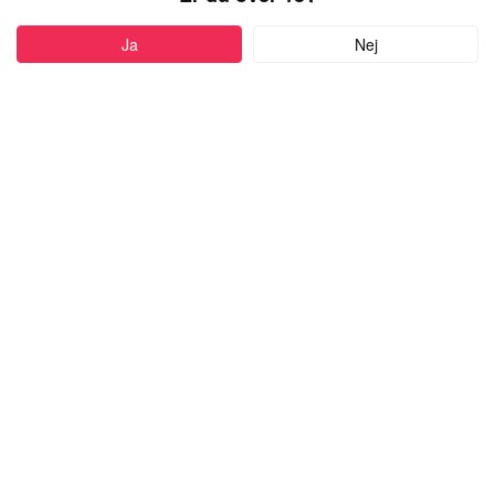
PROFIL
Ja
Nej
Føj til favoritter
37 år
•
Frederiksberg, Denmark
LIV51
kvinde,
kigger efter en mand
med alderen 18-99
Skriv besked
more