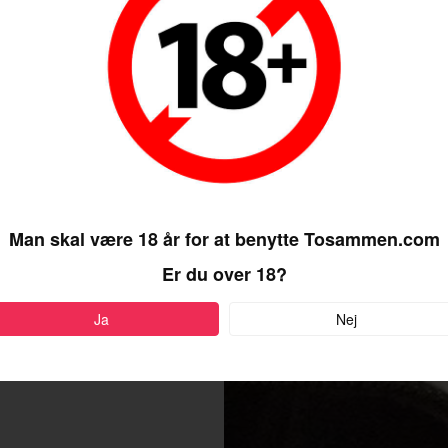
henne skat jeg
sker søde piger
Man skal være 18 år for at benytte Tosammen.com
Er du over 18?
Ja
Nej