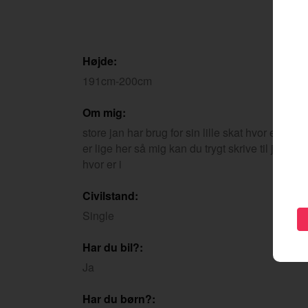
Højde:
191cm-200cm
Om mig:
store jan har brug for sin lille skat hvor er du 
er lige her så mig kan du trygt skrive til jeg el
hvor er i
Civilstand:
Single
Har du bil?:
Ja
Har du børn?: