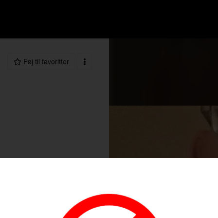
Føj til favoritter
99