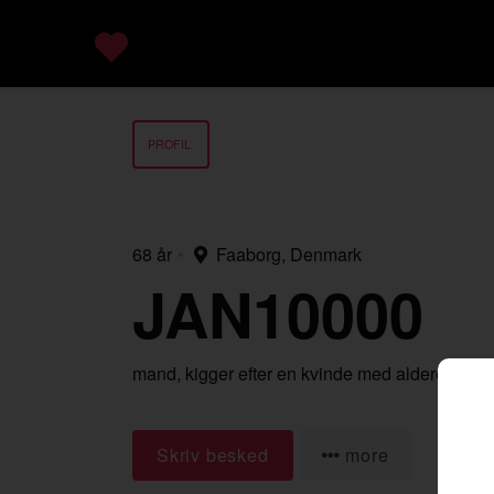
PROFIL
68 år
•
Faaborg, Denmark
JAN10000
mand,
kigger efter en kvinde
med alderen 18-
Skriv besked
more