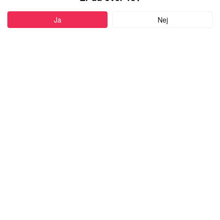
PROFIL
Ja
Nej
Føj til favoritter
51 år
•
København, Denmark
MARCELHER
mand,
kigger efter en mand
med alderen 18-60
Skriv besked
more
Højde:
161cm-170cm