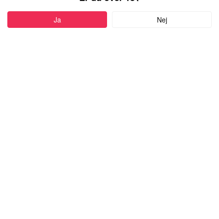
PROFIL
Ja
Nej
Føj til favoritter
31 år
•
Hillerød, Denmark
SODKAERLIGBANDIT
kvinde,
kigger efter en mand
med alderen 18-40
Skriv besked
more
Højde:
151cm-160cm