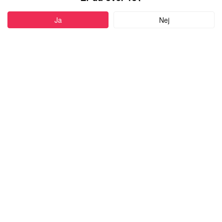
PROFIL
Ja
Nej
Føj til favoritter
64 år
•
Tranbjerg, Denmark
THERESE62
kvinde,
kigger efter en mand
med alderen 18-99
Skriv besked
more